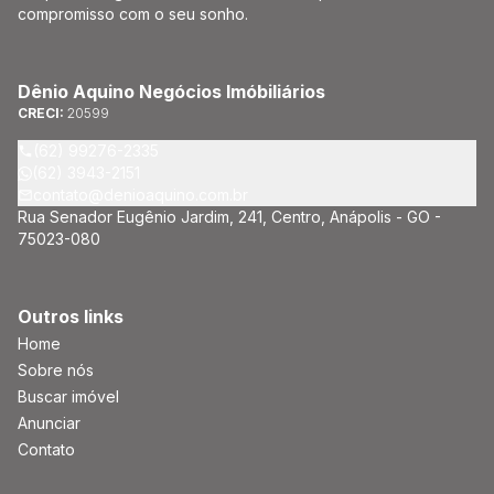
compromisso com o seu sonho.
Dênio Aquino Negócios Imóbiliários
CRECI:
20599
(62) 99276-2335
(62) 3943-2151
contato@denioaquino.com.br
Rua Senador Eugênio Jardim, 241, Centro, Anápolis - GO -
75023-080
Outros links
Home
Sobre nós
Buscar imóvel
Anunciar
Contato