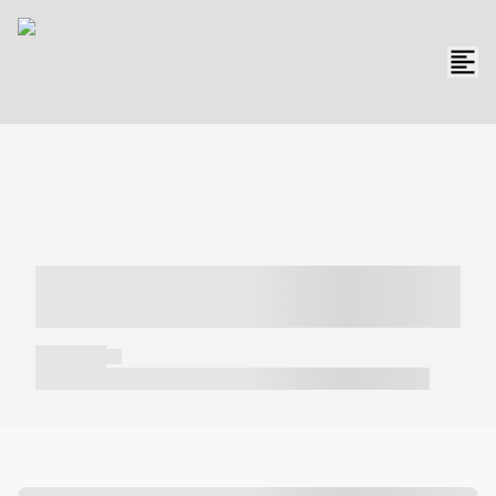
----- ----- -- ------ ---- ---- -- ----- -----
----- --- ------
----- -----
----- ----- -- ------ ---- ---- -- ----- ----- ----- --- ------