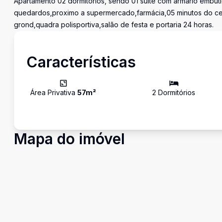
Apartamento 02 dormitórios, sendo 01 suite com armário embut
quedardos,proximo a supermercado,farmácia,05 minutos do cen
grond,quadra polisportiva,salão de festa e portaria 24 horas.
Características
Área Privativa
57
m²
2
Dormitório
s
Mapa do imóvel