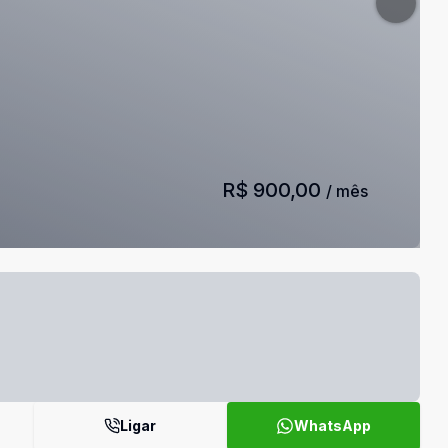
R$ 900,00
/ mês
Ligar
WhatsApp