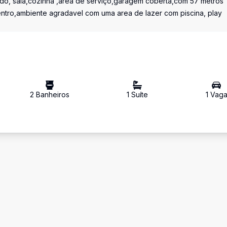
ido, sala,cozinha ,area de serviço,garagem coberta,com 57 metros
tro,ambiente agradavel com uma area de lazer com piscina, play
2
Banheiro
s
1
Suíte
1
Vag