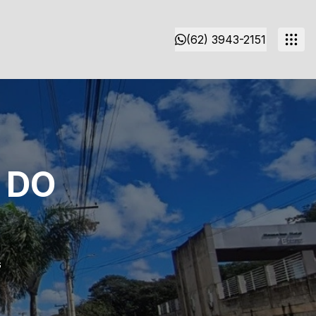
(62) 3943-2151
 DO
G