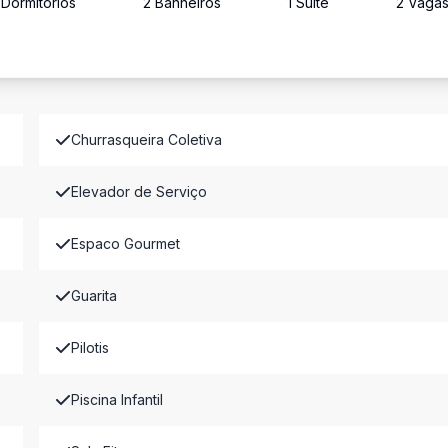
Dormitório
s
2
Banheiro
s
1
Suíte
2
Vaga
Churrasqueira Coletiva
Elevador de Serviço
Espaco Gourmet
Guarita
Pilotis
Piscina Infantil