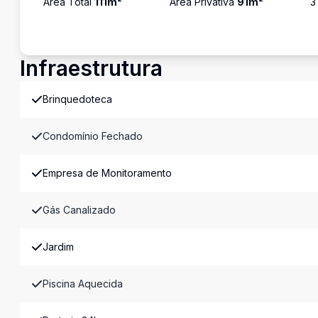
Área Total
111
m²
Área Privativa
91
m²
3
Infraestrutura
Brinquedoteca
Condomínio Fechado
Empresa de Monitoramento
Gás Canalizado
Jardim
Piscina Aquecida