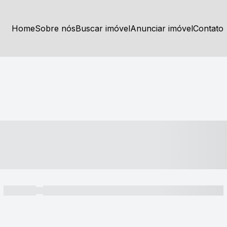
Home
Sobre nós
Buscar imóvel
Anunciar imóvel
Contato
----- ---- ---- -- ----
----- -----
----- ----- -- ------ ---- ---- -- ----- ----- ----- --- ------