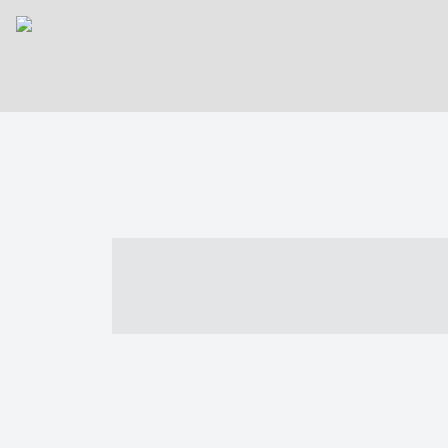
----- ----- -- -
- ------