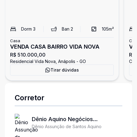
Dorm
3
Ban
2
105
m²
Casa
Cas
VENDA CASA BAIRRO VIDA NOVA
VE
R$ 510.000,00
R$
LO
Residencial Vida Nova, Anápolis - GO
Con
Tirar dúvidas
Corretor
Dênio Aquino Negócios
Dênio Assunção de Santos Aquino
Imóbiliários