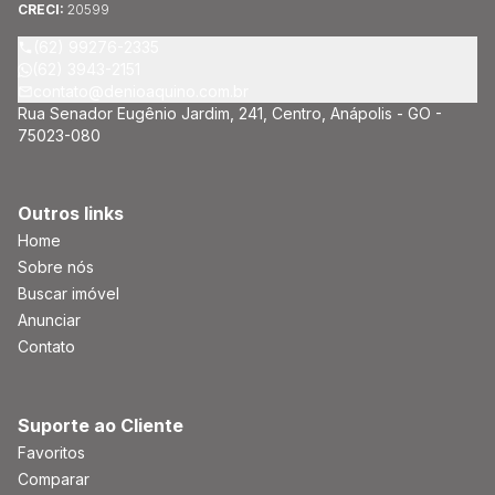
CRECI:
20599
(62) 99276-2335
(62) 3943-2151
contato@denioaquino.com.br
Rua Senador Eugênio Jardim, 241, Centro, Anápolis - GO -
75023-080
Outros links
Home
Sobre nós
Buscar imóvel
Anunciar
Contato
Suporte ao Cliente
Favoritos
Comparar