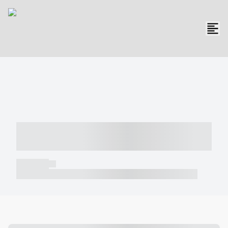
----- ----- -- ------ ---- ---- -- ----- -----
----- --- ------
----- -----
----- ----- -- ------ ---- ---- -- ----- ----- ----- --- ------