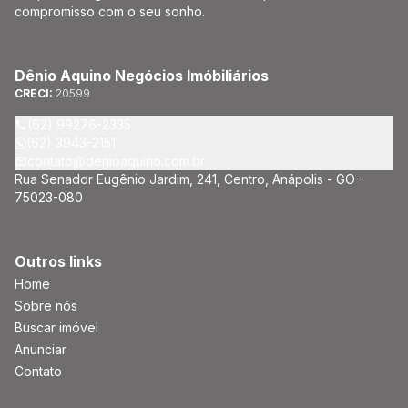
compromisso com o seu sonho.
Dênio Aquino Negócios Imóbiliários
CRECI:
20599
(62) 99276-2335
(62) 3943-2151
contato@denioaquino.com.br
Rua Senador Eugênio Jardim, 241, Centro, Anápolis - GO -
75023-080
Outros links
Home
Sobre nós
Buscar imóvel
Anunciar
Contato