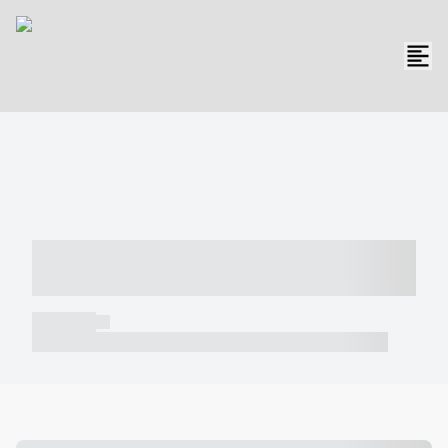
----- ----- -- ------ ---- ---- -- ----- -----
----- --- ------
----- -----
----- ----- -- ------ ---- ---- -- ----- ----- ----- --- ------