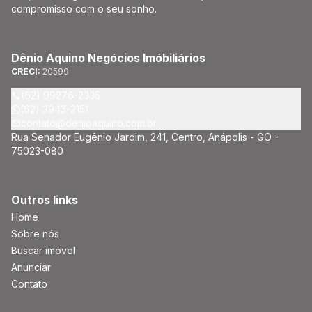
compromisso com o seu sonho.
Dênio Aquino Negócios Imóbiliários
CRECI:
20599
(62) 99276-2335
(62) 3943-2151
contato@denioaquino.com.br
Rua Senador Eugênio Jardim, 241, Centro, Anápolis - GO -
75023-080
Outros links
Home
Sobre nós
Buscar imóvel
Anunciar
Contato