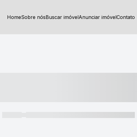
Home
Sobre nós
Buscar imóvel
Anunciar imóvel
Contato
----- ---- ---- -- ----
----- -----
----- ----- -- ------ ---- ---- -- ----- ----- ----- --- ------