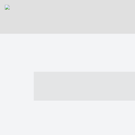
----- ----- -- -
- ------