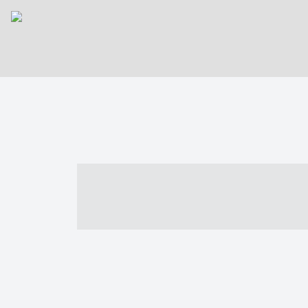
----- ----- -- -
- ------