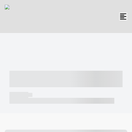
----- ----- -- ------ ---- ---- -- ----- -----
----- --- ------
----- -----
----- ----- -- ------ ---- ---- -- ----- ----- ----- --- ------