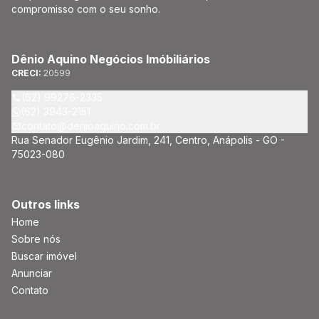
compromisso com o seu sonho.
Dênio Aquino Negócios Imóbiliários
CRECI:
20599
(62) 99276-2335
(62) 3943-2151
contato@denioaquino.com.br
Rua Senador Eugênio Jardim, 241, Centro, Anápolis - GO -
75023-080
Outros links
Home
Sobre nós
Buscar imóvel
Anunciar
Contato