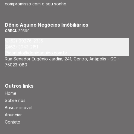
compromisso com o seu sonho.
Dênio Aquino Negócios Imóbiliários
CRECI:
20599
(62) 99276-2335
(62) 3943-2151
contato@denioaquino.com.br
Rua Senador Eugênio Jardim, 241, Centro, Anápolis - GO -
75023-080
Outros links
Home
Sobre nós
Buscar imóvel
Anunciar
Contato