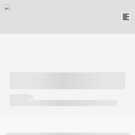
----- ----- -- ------ ---- ---- -- ----- -----
----- --- ------
----- -----
----- ----- -- ------ ---- ---- -- ----- ----- ----- --- ------