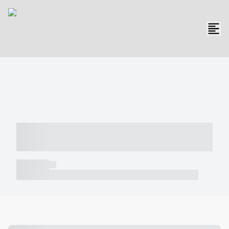
----- ----- -- ------ ---- ---- -- ----- -----
----- --- ------
----- -----
----- ----- -- ------ ---- ---- -- ----- ----- ----- --- ------