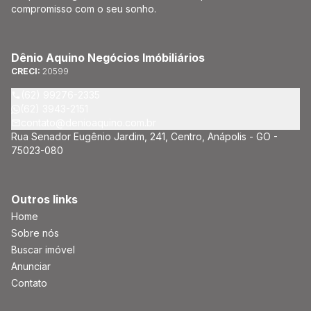
compromisso com o seu sonho.
Dênio Aquino Negócios Imóbiliários
CRECI:
20599
(62) 99276-2335
(62) 3943-2151
contato@denioaquino.com.br
Rua Senador Eugênio Jardim, 241, Centro, Anápolis - GO -
75023-080
Outros links
Home
Sobre nós
Buscar imóvel
Anunciar
Contato