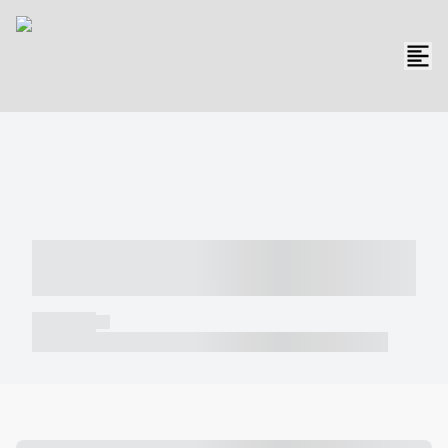
----- ----- -- ------ ---- ---- -- ----- -----
----- --- ------
----- -----
----- ----- -- ------ ---- ---- -- ----- ----- ----- --- ------