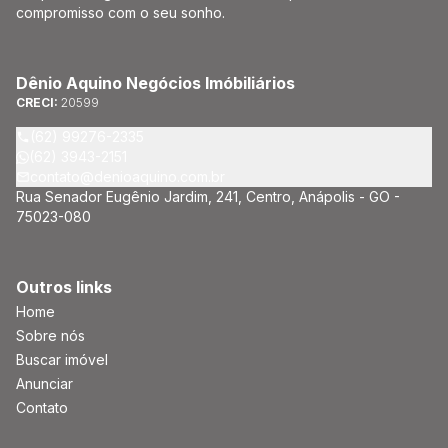
compromisso com o seu sonho.
Dênio Aquino Negócios Imóbiliários
CRECI:
20599
(62) 99276-2335
(62) 3943-2151
contato@denioaquino.com.br
Rua Senador Eugênio Jardim, 241, Centro, Anápolis - GO -
75023-080
Outros links
Home
Sobre nós
Buscar imóvel
Anunciar
Contato