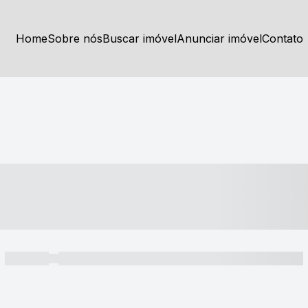
Home
Sobre nós
Buscar imóvel
Anunciar imóvel
Contato
----- ---- ---- -- ----
----- -----
----- ----- -- ------ ---- ---- -- ----- ----- ----- --- ------