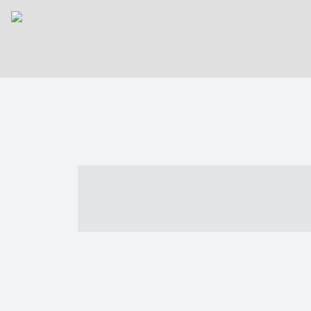
----- ----- -- -
- ------