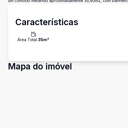
um comodo medindo aproximadamente 35,60m2, com banheiro, 
Características
Área Total
35
m²
Mapa do imóvel