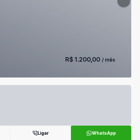
R$ 1.200,00
/ mês
Ligar
WhatsApp