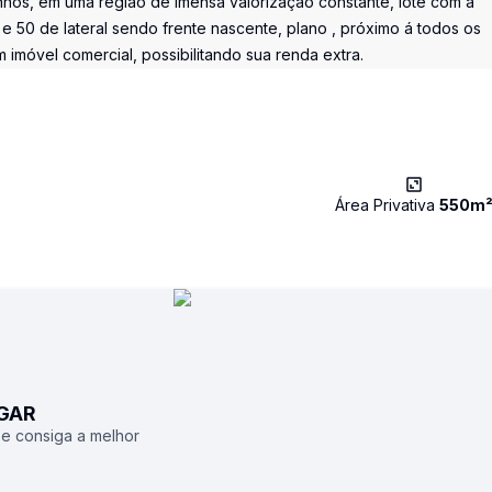
nhos, em uma região de imensa valorização constante, lote com a
 50 de lateral sendo frente nascente, plano , próximo á todos os
imóvel comercial, possibilitando sua renda extra.
Área Privativa
550
m
UGAR
 e consiga a melhor