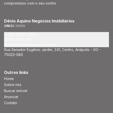
compromisso com o seu sonho.
Dênio Aquino Negócios Imóbiliários
CRECI:
20599
(62) 99276-2335
(62) 3943-2151
contato@denioaquino.com.br
Rua Senador Eugênio Jardim, 241, Centro, Anápolis - GO -
75023-080
Outros links
Home
Sobre nós
Buscar imóvel
Anunciar
Contato