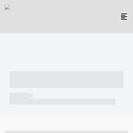
----- ----- -- ------ ---- ---- -- ----- -----
----- --- ------
----- -----
----- ----- -- ------ ---- ---- -- ----- ----- ----- --- ------